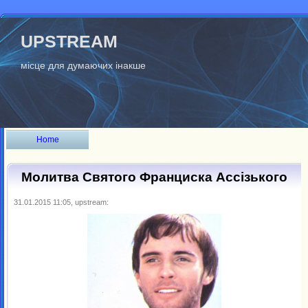
UPSTREAM
місце для думаючих інакше
Home
Молитва Святого Франциска Ассізького
31.01.2015 11:05, upstream: