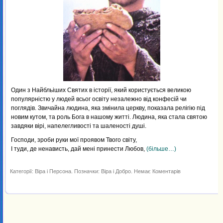
Один з Найбльіших Святих в історії, який користується великою
популярністю у людей всьог освіту незалежно від конфесій чи
поглядів. Звичайна людина, яка змінила церкву, показала релігію під
новим кутом, та роль Бога в нашому житті. Людина, яка стала святою
завдяки вірі, напелегливості та шаленості душі.
Господи, зроби руки мої проявом Твого світу,
І туди, де ненависть, дай мені принести Любов,
(більше…)
до
Категорії:
Віра
і
Персона
.
Позначки:
Віра
і
Добро
.
Немає Коментарів
Молитва
Святого
Франциска
Ассізького